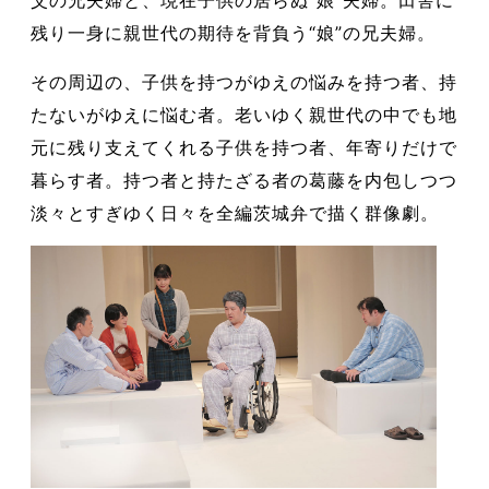
父の兄夫婦と、現在子供の居らぬ“娘”夫婦。田舎に
残り一身に親世代の期待を背負う“娘”の兄夫婦。
その周辺の、子供を持つがゆえの悩みを持つ者、持
たないがゆえに悩む者。老いゆく親世代の中でも地
元に残り支えてくれる子供を持つ者、年寄りだけで
暮らす者。持つ者と持たざる者の葛藤を内包しつつ
淡々とすぎゆく日々を全編茨城弁で描く群像劇。