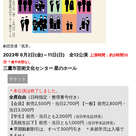
劇団普通『風景』
2023年 6月2日(金)～11日(日) 全12公演
上演時間：約2時間10
分
＊途中休憩なし
三鷹市芸術文化センター 星のホール
チケット
＊本公演は終了しました。
全席自由
（日時指定・整理番号付き）
【会員】前売2,500円・当日2,700円 【一般】前売2,800円・
当日3,000円
【学生】前売・当日とも2,000円
（当日学生証拝見）
【高校生以下】前売・当日とも1,000円
（当日学生証拝見）
★早期観劇割引は、すべて300円引き ＊未就学児は入場で
きません。