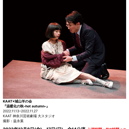
KAAT×城山羊の会
『温暖化の秋–hot autumn–』
2022.11.13–2022.11.27
KAAT 神奈川芸術劇場 大スタジオ
撮影：益永葉