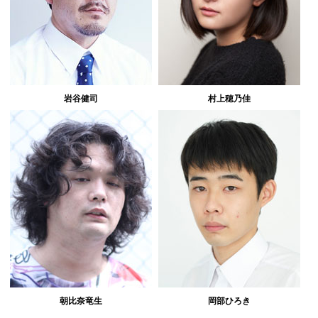
岩谷健司
村上穂乃佳
朝比奈竜生
岡部ひろき