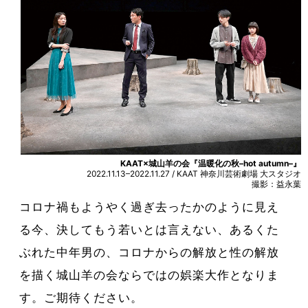
KAAT×城山羊の会『温暖化の秋–hot autumn–』
2022.11.13–2022.11.27 / KAAT 神奈川芸術劇場 大スタジオ
撮影：益永葉
コロナ禍もようやく過ぎ去ったかのように見え
る今、決してもう若いとは言えない、あるくた
ぶれた中年男の、コロナからの解放と性の解放
を描く城山羊の会ならではの娯楽大作となりま
す。ご期待ください。