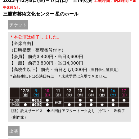
2023年12月8日(金)～17日(日) 全14公演
上演時間：約2時間
＊途
中休憩なし
三鷹市芸術文化センター 星のホール
チケット
＊本公演は終了しました。
【全席自由】
（日時指定・整理番号付き）
【会員】 前売3,400円・当日3,600円
【一般】 前売3,800円・当日4,000円
【高校生以下】 前売・当日とも1,000円
（当日学生証拝見）
＊高校生以下は公演日時点 ＊未就学児は入場できません。
【託】託児サービス ◆の回はアフタートークあり［ゲスト：岩松了
（劇作家）］
出演