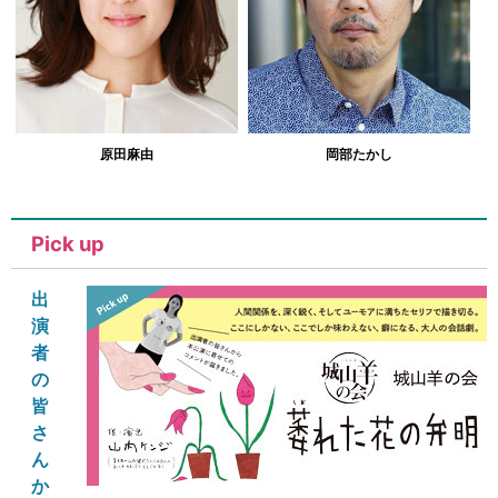
原田麻由
岡部たかし
Pick up
出
演
者
の
皆
さ
ん
か