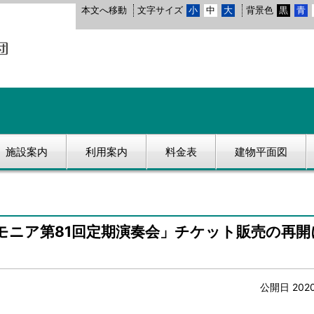
本文へ移動
文字サイズ
小
中
大
背景色
黒
青
施設案内
利用案内
料金表
建物平面図
モニア第81回定期演奏会」チケット販売の再開
公開日 202