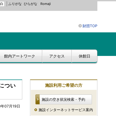
白
ふりがな
ひらがな
Romaji
財団TOP
館内アートワーク
アクセス
休館日
につい
施設利用ご希望の方
施設の空き状況検索・予約
0年07月19日
施設インターネットサービス案内