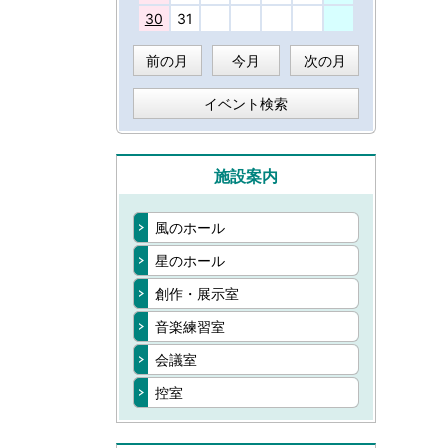
30
31
前の月
今月
次の月
イベント検索
施設案内
風のホール
星のホール
創作・展示室
音楽練習室
会議室
控室