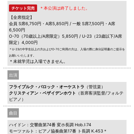
＊本公演は終了しました。
チケット完売
【全席指定】
会員 S席6,750円・A席5,850円 / 一般 S席7,500円・A席
6,500円
O-70（70歳以上/A席限定）5,850円 / U-23（23歳以下/A席
限定）4,000円
＊U-23の中学生以上の方およびO-70ご利用の方は、入場の際に身分証明書のご提示を
お願いいたします。
＊未就学児は入場できません。
出演
フライブルク・バロック・オーケストラ
（管弦楽）
クリスティアン・ベザイデンホウト
（首席客演監督/フォルテ
ピアノ）
曲目
ハイドン：交響曲第74番 変ホ長調 Hob.I:74
モーツァルト：ピアノ協奏曲第17番 ト長調 K.453＊