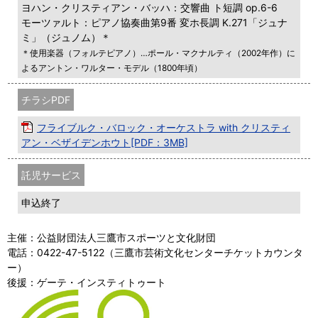
ヨハン・クリスティアン・バッハ：交響曲 ト短調 op.6-6
モーツァルト：ピアノ協奏曲第9番 変ホ長調 K.271「ジュナ
ミ」（ジュノム）＊
＊使用楽器（フォルテピアノ）…ポール・マクナルティ（2002年作）に
よるアントン・ワルター・モデル（1800年頃）
チラシPDF
フライブルク・バロック・オーケストラ with クリスティ
アン・ベザイデンホウト[PDF：3MB]
託児サービス
申込終了
主催：公益財団法人三鷹市スポーツと文化財団
電話：0422-47-5122（三鷹市芸術文化センターチケットカウンタ
ー）
後援：ゲーテ・インスティトゥート