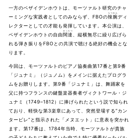
一方のベザイデンホウトは、モーツァルト研究のチャ
らつわん
ーミングな実践者としてのみならず、FBOの
辣腕
ディ
レクターとしての才能も発揮しています。本公演は、
かったつ
ベザイデンホウトの自由
闊達
、縦横無尽に繰り広げら
れる弾き振りをFBOとの共演で聴ける絶好の機会とな
ります。
今回は、モーツァルトのピアノ協奏曲第17番と第9番
「ジュナミ」（ジュノム）をメインに据えたプログラ
ムをお贈りします。第9番「ジュナミ」は、舞踊家を
父に持つフランスの鍵盤楽器奏者ヴィクトワール・ジ
ュナミ（1749–1812）に捧げられたという説で知られ
ており、軽快な第3楽章にあって、突然登場する“カン
タービレ”と指示された「メヌエット」に意表を突かれ
ます。第17番は、1784年当時、モーツァルトが貴族
の子どもたちに教えていた中でも特に優秀だったバル