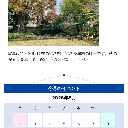
写真は11月26日現在の記念館、記念公園内の様子です。秋の
深まりを感じる当館に、ぜひお越しください！
今月のイベント
2026年8月
日
月
火
水
木
金
土
27
1
2
3
4
5
6
7
8