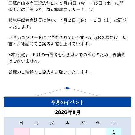
三鷹市山本有三記念館にて５月14日（金）・15日（土）に開
催予定の「第12回 春の朗読コンサート」は、
緊急事態宣言延長に伴い、７月２日（金）・３日（土）に延期
いたします。
５月のコンサートにご当選されていたすべてのお客様には、葉
書・お電話にてご案内を差し上げています。
※本公演は、５月の当選者を引き継いでの延期のため、再抽選
はございません。
皆様のご理解とご協力をお願いいたします。
今月のイベント
2026年8月
日
月
火
水
木
金
土
27
1