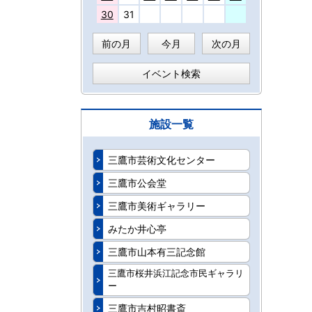
30
31
前の月
今月
次の月
イベント検索
施設一覧
三鷹市芸術文化センター
三鷹市公会堂
三鷹市美術ギャラリー
みたか井心亭
三鷹市山本有三記念館
三鷹市桜井浜江記念市民ギャラリ
ー
三鷹市吉村昭書斎