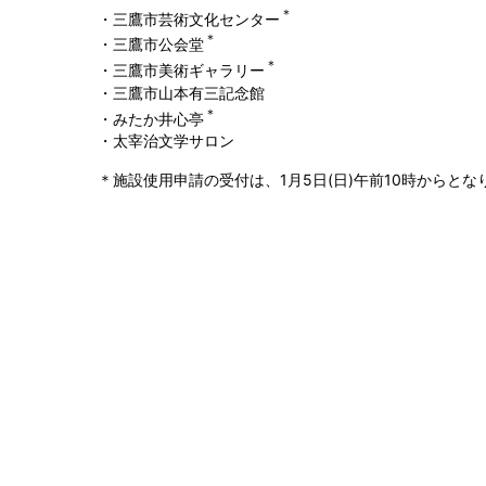
＊
・三鷹市芸術文化センター
＊
・三鷹市公会堂
＊
・三鷹市美術ギャラリー
・三鷹市山本有三記念館
＊
・みたか井心亭
・太宰治文学サロン
＊施設使用申請の受付は、1月5日(日)午前10時からとな