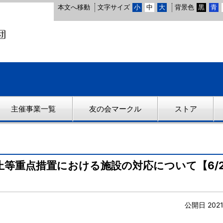
本文へ移動
文字サイズ
小
中
大
背景色
黒
青
主催事業一覧
友の会マークル
ストア
等重点措置における施設の対応について【6/21
公開日 202