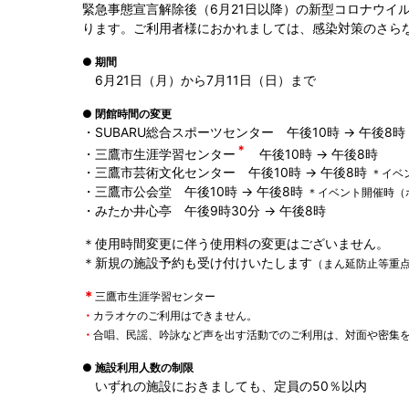
緊急事態宣言解除後（6月21日以降）の新型コロナウイ
ります。ご利用者様におかれましては、感染対策のさら
● 期間
6月21日（月）から7月11日（日）まで
● 閉館時間の変更
・SUBARU総合スポーツセンター 午後10時 → 午後8時
＊
・三鷹市生涯学習センター
午後10時 → 午後8時
・三鷹市芸術文化センター 午後10時 → 午後8時
＊イベ
・三鷹市公会堂 午後10時 → 午後8時
＊イベント開催時（
・みたか井心亭 午後9時30分 → 午後8時
＊使用時間変更に伴う使用料の変更はございません。
＊新規の施設予約も受け付けいたします
（まん延防止等重
＊
三鷹市生涯学習センター
・
カラオケのご利用はできません。
・
合唱、民謡、吟詠など声を出す活動でのご利用は、対面や密集
● 施設利用人数の制限
いずれの施設におきましても、定員の50％以内