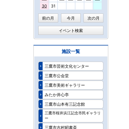
30
31
前の月
今月
次の月
イベント検索
施設一覧
三鷹市芸術文化センター
三鷹市公会堂
三鷹市美術ギャラリー
みたか井心亭
三鷹市山本有三記念館
三鷹市桜井浜江記念市民ギャラリ
ー
三鷹市吉村昭書斎