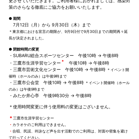
更させていただきます。ご利用者様におかれましては、感染対
策のさらなる徹底にご協力をお願いいたします。
● 期間
7月12日（月）から 9月30日（木）まで
＊東京都における宣言の期限が、9月9日付で9月30日までの期間再々延
長が決定されました。
● 閉館時間の変更
・SUBARU総合スポーツセンター 午後10時 → 午後8時
＊
・三鷹市生涯学習センター
午後10時 → 午後8時
・三鷹市芸術文化センター 午後10時 → 午後8時
＊イベント開
催時（ホールのみ）は午後9時まで
・三鷹市公会堂 午後10時 → 午後8時
＊イベント開催時（ホール
のみ）は午後9時まで
・みたか井心亭 午後9時30分 → 午後8時
＊使用時間変更に伴う使用料の変更はございません。
＊
三鷹市生涯学習センター
・
カラオケのご利用はできません。
・
合唱、民謡、吟詠など声を出す活動でのご利用は、対面や密集を避け
て行ってください。