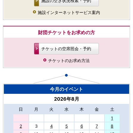
施設の空き状況検索・予約
施設インターネットサービス案内
財団チケットをお求めの方
チケットの空席照会・予約
チケットのお求め方法
今月のイベント
2026年8月
日
月
火
水
木
金
土
27
1
2
3
4
5
6
7
8