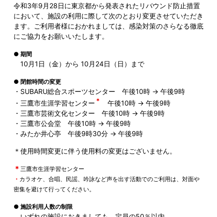
令和3年9月28日に東京都から発表されたリバウンド防止措置
において、施設の利用に際して次のとおり変更させていただき
ます。ご利用者様におかれましては、感染対策のさらなる徹底
にご協力をお願いいたします。
● 期間
10月1日（金）から 10月24日（日）まで
● 閉館時間の変更
・SUBARU総合スポーツセンター 午後10時 → 午後9時
＊
・三鷹市生涯学習センター
午後10時 → 午後9時
・三鷹市芸術文化センター 午後10時 → 午後9時
・三鷹市公会堂 午後10時 → 午後9時
・みたか井心亭 午後9時30分 → 午後9時
＊使用時間変更に伴う使用料の変更はございません。
＊
三鷹市生涯学習センター
・
カラオケ、合唱、民謡、吟詠など声を出す活動でのご利用は、対面や
密集を避けて行ってください。
● 施設利用人数の制限
いずれの施設におきましても、定員の50％以内