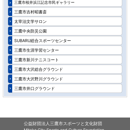
三鷹市桜井浜江記念市民ギャラリー
三鷹市吉村昭書斎
太宰治文学サロン
三鷹中央防災公園
SUBARU総合スポーツセンター
三鷹市生涯学習センター
三鷹市新川テニスコート
三鷹市大沢総合グラウンド
三鷹市大沢野川グラウンド
三鷹市井口グラウンド
公益財団法人三鷹市スポーツと文化財団
Mitaka City Sports and Culture Foundation