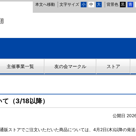
本文へ移動
文字サイズ
小
中
大
背景色
黒
青
主催事業一覧
友の会マークル
ストア
て（3/18以降）
公開日 202
に通販ストアでご注文いただいた商品については、4月2日(木)以降の発