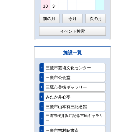
30
31
前の月
今月
次の月
イベント検索
施設一覧
三鷹市芸術文化センター
三鷹市公会堂
三鷹市美術ギャラリー
みたか井心亭
三鷹市山本有三記念館
三鷹市桜井浜江記念市民ギャラリ
ー
三鷹市吉村昭書斎