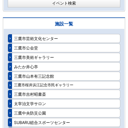
イベント検索
施設一覧
三鷹市芸術文化センター
三鷹市公会堂
三鷹市美術ギャラリー
みたか井心亭
三鷹市山本有三記念館
三鷹市桜井浜江記念市民ギャラリー
三鷹市吉村昭書斎
太宰治文学サロン
三鷹中央防災公園
SUBARU総合スポーツセンター