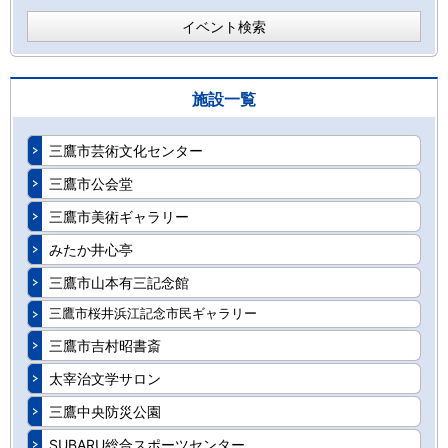
イベント検索
施設一覧
三鷹市芸術文化センター
三鷹市公会堂
三鷹市美術ギャラリー
みたか井心亭
三鷹市山本有三記念館
三鷹市桜井浜江記念市民ギャラリー
三鷹市吉村昭書斎
太宰治文学サロン
三鷹中央防災公園
SUBARU総合スポーツセンター