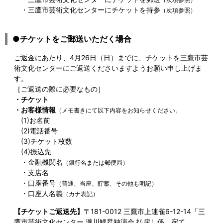
・三鷹市芸術文化センターにチケットを持参
（次項参照）
●チケットをご郵送いただく場合
ご返金にあたり、4月26日（日）までに、チケットを三鷹市芸
術文化センターにご返送くださいますようお願い申し上げま
す。
［ご返送の際に必要なもの］
・チケット
・お客様情報
（メモ書きにて以下内容をお知らせください。
(1)お名前
(2)電話番号
(3)チケット枚数
(4)振込先
・金融機関名
（銀行名または郵便局）
・支店名
・口座番号
（普通、当座、貯蓄、その他も明記）
・口座人名義
（カナ表記）
【チケットご返送先】
〒181-0012 三鷹市上連雀6-12-14「三
鷹市芸術文化センター 瀧川鯉昇独演会 払戻し係」宛て