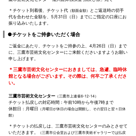
＊チケット到着後、チケット代
とご返送時の切手
（額面金額）
代を合わせた金額を、5月31日（日）までにご指定の口座にお
振り込みいたします。
●チケットをご持参いただく場合
ご返金にあたり、チケットをご持参の上、4月26日（日）まで
に、三鷹市芸術文化センターにご来館くださいますようお願い
申し上げます。
＊三鷹市芸術文化センターにおきましては、急遽、臨時休
館となる場合がございます。その際は、何卒ご了承くださ
い。
三鷹市芸術文化センター
（三鷹市上連雀6-12-14）
チケット払戻しの対応時間：午前10時から午後7時まで
休館日：月曜日
（月曜日が休日の場合は開館し、その翌日と翌々日休
館）
＊チケットの払戻しは、三鷹市芸術文化センターのみとさせて
いただきます。
（三鷹市公会堂および三鷹市美術ギャラリーでは払戻