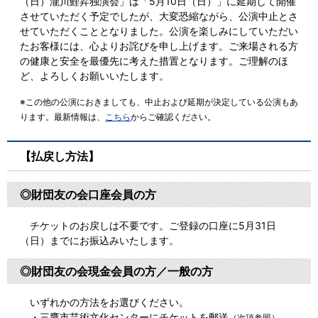
（日）瀧川鯉昇独演会」は「5月10日（日）」に延期して開催
させていただく予定でしたが、大変恐縮ながら、公演中止とさ
せていただくこととなりました。公演を楽しみにしていただい
たお客様には、心よりお詫びを申し上げます。ご来場される方
の健康と安全を最優先に考えた措置となります。ご理解のほ
ど、よろしくお願いいたします。
※この他の公演におきましても、中止および延期が決定している公演もあ
ります。最新情報は、
こちら
からご確認ください。
【払戻し方法】
◎財団友の会口座会員の方
チケットのお戻しは不要です。ご登録の口座に5月31日
（日）までにお振込みいたします。
◎
財団友の会現金会員の方／一般の方
いずれかの方法をお選びください。
・三鷹市芸術文化センターにチケットを郵送
（次項参照）