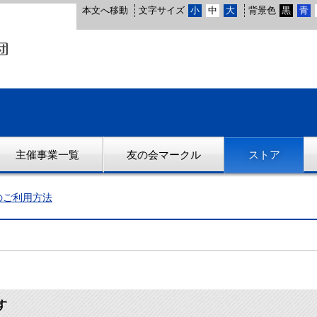
本文へ移動
文字サイズ
小
中
大
背景色
黒
青
主催事業一覧
友の会マークル
ストア
のご利用方法
す