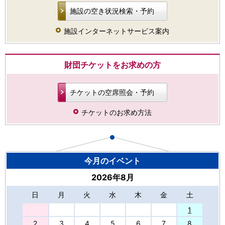
施設の空き状況検索・予約
施設インターネットサービス案内
財団チケットをお求めの方
チケットの空席照会・予約
チケットのお求め方法
今月のイベント
2026年8月
日
月
火
水
木
金
土
27
1
2
3
4
5
6
7
8