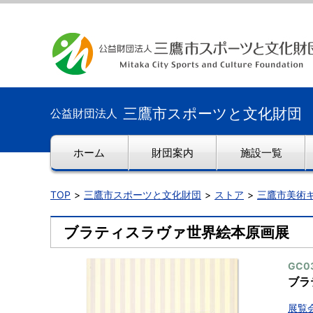
三鷹市スポーツと文化財団
公益財団法人
ホーム
財団案内
施設一覧
TOP
三鷹市スポーツと文化財団
ストア
三鷹市美術
ブラティスラヴァ世界絵本原画展
GC0
ブラ
展覧