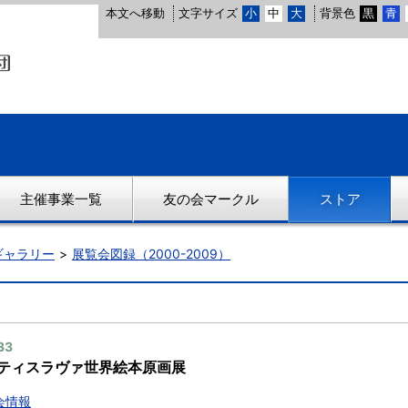
本文へ移動
文字サイズ
小
中
大
背景色
黒
青
主催事業一覧
友の会マークル
ストア
ギャラリー
展覧会図録（2000-2009）
33
ティスラヴァ世界絵本原画展
会情報