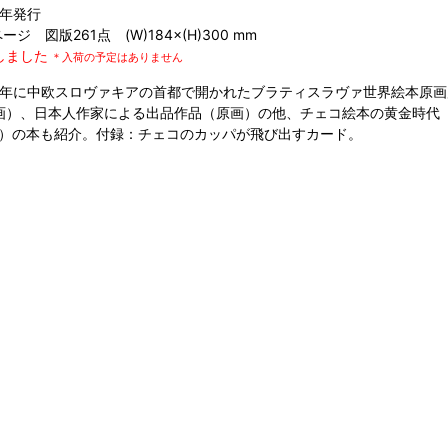
6年発行
ページ 図版261点 (W)184×(H)300 mm
しました
＊入荷の予定はありません
05年に中欧スロヴァキアの首都で開かれたブラティスラヴァ世界絵本原
画）、日本人作家による出品作品（原画）の他、チェコ絵本の黄金時代（1
48）の本も紹介。付録：チェコのカッパが飛び出すカード。