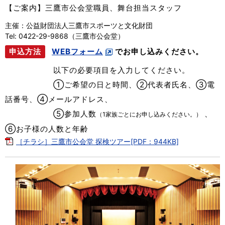
【ご案内】三鷹市公会堂職員、舞台担当スタッフ
主催：公益財団法人三鷹市スポーツと文化財団
Tel: 0422-29-9868（三鷹市公会堂）
WEBフォーム
でお申し込みください。
申込方法
以下の必要項目を入力してください。
①ご希望の日と時間、②代表者氏名、③電
話番号、④メールアドレス、
⑤参加人数
、
（1家族ごとにお申し込みください。）
⑥お子様の人数と年齢
［チラシ］三鷹市公会堂 探検ツアー[PDF：944KB]