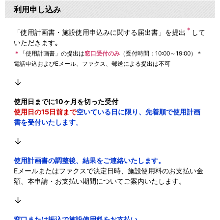
利用申し込み
＊
「使用計画書・施設使用申込みに関する届出書」を提出
して
いただきます｡
＊
「使用計画書」の提出は
窓口受付のみ
（受付時間：10:00～19:00）＊
電話申込およびEメール、ファクス、郵送による提出は不可
↓
使用日までに10ヶ月を切った受付
使用日の15日前まで
空いている日に限り、先着順で使用計画
書を受付いたします
。
↓
使用計画書の調整後、結果をご連絡いたします。
Eメールまたはファクスで決定日時、施設使用料のお支払い金
額、本申請・お支払い期間についてご案内いたします。
↓
窓口または振込で施設使用料をお支払い