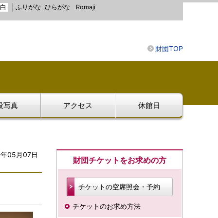
白
ふりがな
ひらがな
Romaji
財団TOP
設写真
アクセス
休館日
3年05月07日
財団チケットをお求めの方
チケットの空席照会・予約
チケットのお求め方法