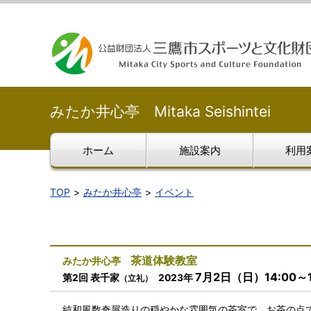
みたか井心亭 Mitaka Seishintei
ホーム
施設案内
利用
TOP
みたか井心亭
イベント
茶道体験教室
みたか井心亭
7月2日（日）
14:00～
第2回
表千家
2023年
（立礼）
純和風数奇屋造りの穏やかな雰囲気の茶室で、お茶の点