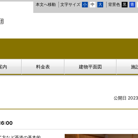
本文へ移動
文字サイズ
小
中
大
背景色
黒
青
案内
料金表
建物平面図
施
公開日 202
16:00
て方など茶道の基本的