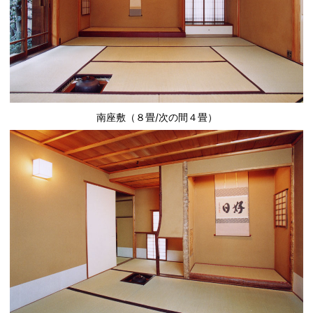
南座敷（８畳/次の間４畳）