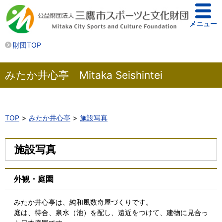
メニュー
財団TOP
みたか井心亭 Mitaka Seishintei
TOP
みたか井心亭
施設写真
施設写真
外観・庭園
みたか井心亭は、純和風数奇屋づくりです。
庭は、待合、泉水（池）を配し、遠近をつけて、建物に見合っ