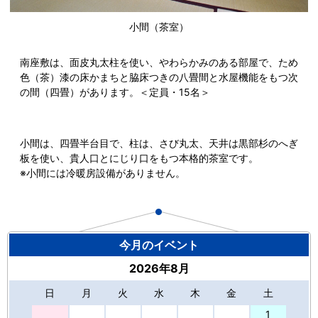
小間（茶室）
南座敷は、面皮丸太柱を使い、やわらかみのある部屋で、ため
色（茶）漆の床かまちと脇床つきの八畳間と水屋機能をもつ次
の間（四畳）があります。＜定員・15名＞
小間は、四畳半台目で、柱は、さび丸太、天井は黒部杉のへぎ
板を使い、貴人口とにじり口をもつ本格的茶室です。
※小間には冷暖房設備がありません。
今月のイベント
2026年8月
日
月
火
水
木
金
土
27
1