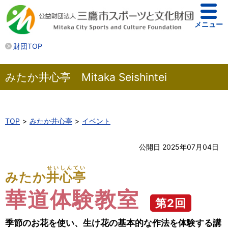
メニュー
財団TOP
みたか井心亭 Mitaka Seishintei
TOP
みたか井心亭
イベント
公開日 2025年07月04日
せいしんてい
みたか
井心亭
華道体験教室
第2回
季節のお花を使い、生け花の基本的な作法を体験する講