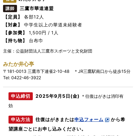
三鷹市華道連盟
講師
【定員】
各部12人
【対象】
中学生以上の華道未経験者
【参加費】
1,500円 / 1人
【持ち物】
台布巾
主催：公益財団法人三鷹市スポーツと文化財団
みたか井心亭
〒181-0013 三鷹市下連雀2-10-48 ＊JR三鷹駅南口から徒歩15分
Tel: 0422-46-3922
2025年9月5日(金)
申込締切
＊往復はがきは消印有
効
往復はがきまたは
申込フォーム
から希
申込方法
望講座ごとにお申し込みください。