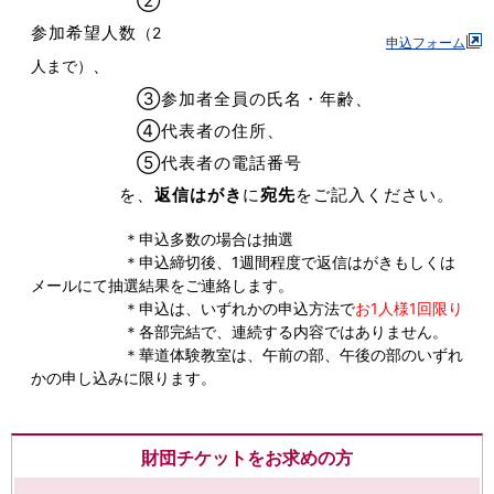
②
参加希望人数
（2
申込フォーム
、
人まで）
③参加者全員の氏名・年齢、
④代表者の住所、
⑤代表者の電話番号
を、
返信はがき
に
宛先
をご記入ください。
＊申込多数の場合は抽選
＊申込締切後、1週間程度で返信はがきもしくは
メールにて抽選結果をご連絡します。
＊申込は、いずれかの申込方法で
お1人様1回限り
＊各部完結で、連続する内容ではありません。
＊華道体験教室は、午前の部、午後の部のいずれ
かの申し込みに限ります。
財団チケットをお求めの方