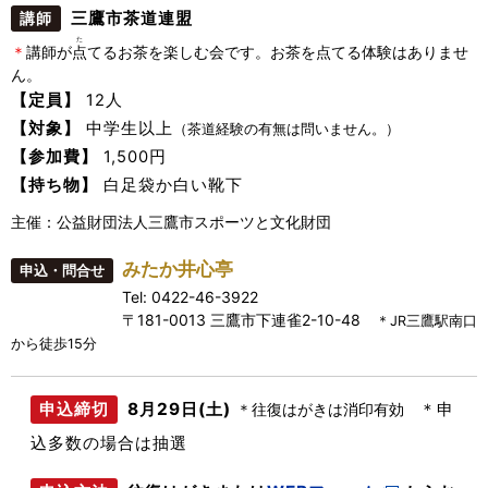
三鷹市茶道連盟
講師
た
＊
講師が
点
てるお茶を楽しむ会です。お茶を点てる体験はありませ
ん。
【定員】
12人
【対象】
中学生以上
（茶道経験の有無は問いません。）
【参加費】
1,500円
【持ち物】
白足袋か白い靴下
主催：公益財団法人三鷹市スポーツと文化財団
みたか井心亭
申込・問合せ
Tel: 0422-46-3922
〒181-0013 三鷹市下連雀2-10-48
＊JR三鷹駅南口
から徒歩15分
8月29日(土)
＊申
申込締切
＊往復はがきは消印有効
込多数の場合は抽選