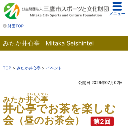
メニュー
財団TOP
みたか井心亭 Mitaka Seishintei
TOP
みたか井心亭
イベント
公開日 2026年07月02日
せいしんてい
みたか
井心亭
井心亭でお茶を楽しむ
会
（昼のお茶会）
第2回