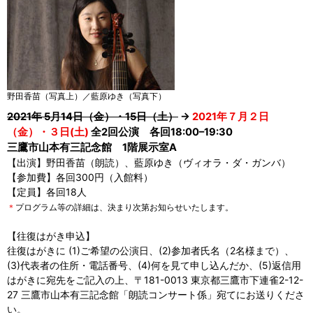
野田香苗（写真上）／藍原ゆき（写真下）
2021年 5月14日（金）・15日（土）
→
2021年７月２日
（金）・３日(土)
全2回公演 各回18:00–19:30
三鷹市山本有三記念館 1階展示室A
【出演】野田香苗（朗読）、藍原ゆき（ヴィオラ・ダ・ガンバ）
【参加費】各回300円（入館料）
【定員】各回18人
＊
プログラム等の詳細は、決まり次第お知らせいたします。
【往復はがき申込】
往復はがきに (1)ご希望の公演日、(2)参加者氏名（2名様まで）、
(3)代表者の住所・電話番号、(4)何を見て申し込んだか、(5)返信用
はがきに宛先をご記入の上、〒181-0013 東京都三鷹市下連雀2-12-
27 三鷹市山本有三記念館「朗読コンサート係」宛てにお送りくださ
い。