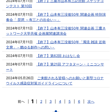
2024年07月11日
【終了】三鷹市山本有三記念館 スケッチコ
ンテスト 第10回
2024年07月11日
【終了】山本有三没後50年 関連企画 特別演
奏会「 琵琶 ～有三との出会い～」
2024年07月11日
【終了】山本有三没後50年 関連企画 三鷹ネ
ットワーク大学共催 企画展関連講演会
2024年07月11日
【終了】山本有三没後50年「濁流 雑談 近衛
文麿」－燃ゆる創作への想い－
2024年07月11日
【終了】第62回 おはなし会
2024年07月11日
【終了】第21回 アフタヌーン・ミニコンサ
ート
2024年05月26日
ご来館される皆様へのお願いと新型コロナ
ウイルス感染症対策ガイドラインについて
1
前へ
|
|
2
|
3
|
4
|
5
|
6
|
次へ