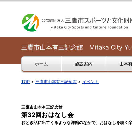
三鷹市山本有三記念館 Mitaka City Yuzo
ホーム
施設案内
山本有
TOP
三鷹市山本有三記念館
イベント
三鷹市山本有三記念館
第32回おはなし会
おとぎ話に出てくるような洋館のなかで、おはなしを聴く