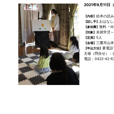
2021年9月11日（
絵本の読
【内容】
おはなし
【話し手】
無料
【参加費】
＊同
未就学児
【対象】
5人
【定員】
三鷹市山本
【会場】
要電話
【申込方法】
主催（問合せ）：
電話：0422-42