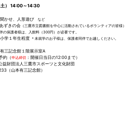
土） 14:00～14:30
み聞かせ、人形遊び
など
あずきの会
（三鷹市立図書館を中心に活動されているボランティアの皆様）
伴の保護者様は、入館料（300円）が必要です。
～小学１年生程度
＊未就学のお子様は、保護者同伴でお越しください。
有三記念館１階展示室A
予約（
：開催日当日の12:00まで）
申込締切
公益財団法人三鷹市スポーツと文化財団
-6233（山本有三記念館）