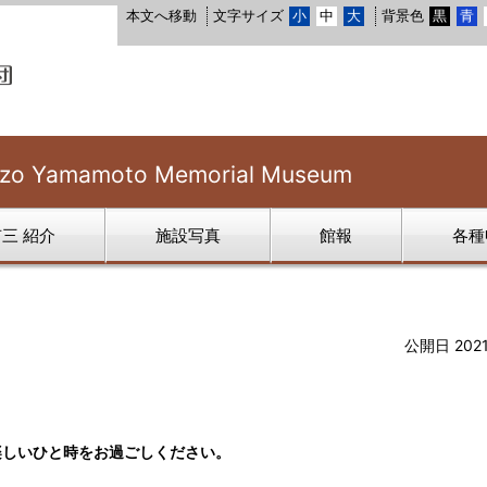
本文へ移動
文字サイズ
小
中
大
背景色
黒
青
 Yamamoto Memorial Museum
三 紹介
施設写真
館報
各種
公開日 202
楽しいひと時をお過ごしください。