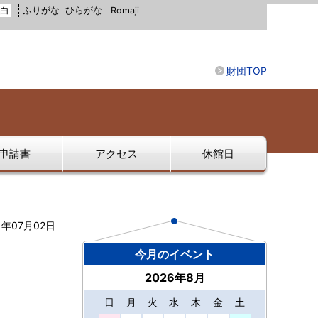
白
ふりがな
ひらがな
Romaji
財団TOP
申請書
アクセス
休館日
1年07月02日
今月のイベント
2026年8月
日
月
火
水
木
金
土