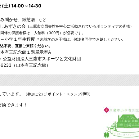
(土) 14:00～14:30
読み聞かせ、紙芝居
など
しあずきの会
（三鷹市立図書館を中心に活動されているボランティアの皆様）
＊同伴の保護者様は、入館料（300円）が必要です。
児～小学１年生程度
＊未就学のお子様は、保護者同伴でお越しください。
込不要、直接ご来館ください。
本有三記念館１階展示室A
：公益財団法人三鷹市スポーツと文化財団
2-6233（山本有三記念館）
しています。
（参加ごとに1ポイント・スタンプ押印）
交換できます！