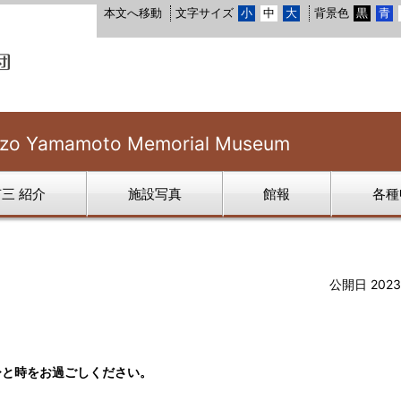
本文へ移動
文字サイズ
小
中
大
背景色
黒
青
 Yamamoto Memorial Museum
三 紹介
施設写真
館報
各種
公開日 202
ひと時をお過ごしください。