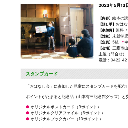
2023年5月13日
絵本の
【内容】
おはな
【話し手】
無料
【参加費】
未就学
【対象】
5組
【定員】
＊
申
三鷹市山
【会場】
主催（問合せ）
電話：0422-4
スタンプカード
「おはなし会」に参加した児童にスタンプカードを配布
ポイントがたまると記念品（山本有三記念館グッズ）と
●
オリジナルポストカード（3ポイント）
●
オリジナルクリアファイル（6ポイント）
●
オリジナルブックカバー（10ポイント）