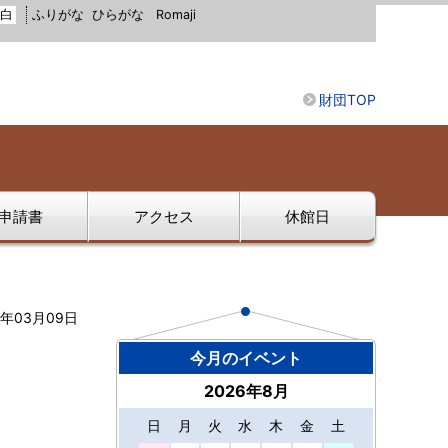
白
ふりがな
ひらがな
Romaji
財団TOP
申請書
アクセス
休館日
3年03月09日
今月のイベント
2026年8月
日
月
火
水
木
金
土