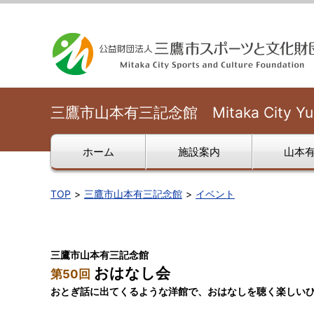
三鷹市山本有三記念館 Mitaka City Yuzo
ホーム
施設案内
山本有
TOP
三鷹市山本有三記念館
イベント
三鷹市山本有三記念館
おはなし会
第50回
おとぎ話に出てくるような洋館で、おはなしを聴く楽しい