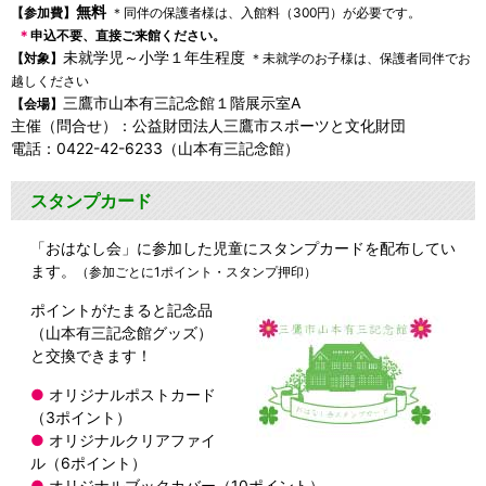
無料
【参加費】
＊同伴の保護者様は、入館料（300円）が必要です。
＊
申込不要、直接ご来館ください。
未就学児～小学１年生程度
【対象】
＊未就学のお子様は、保護者同伴でお
越しください
三鷹市山本有三記念館１階展示室A
【会場】
主催（問合せ）：公益財団法人三鷹市スポーツと文化財団
電話：0422-42-6233（山本有三記念館）
スタンプカード
「おはなし会」に参加した児童にスタンプカードを配布してい
ます。
（参加ごとに1ポイント・スタンプ押印）
ポイントがたまると記念品
（山本有三記念館グッズ）
と交換できます！
●
オリジナルポストカード
（3ポイント）
●
オリジナルクリアファイ
ル（6ポイント）
●
オリジナルブックカバー（10ポイント）