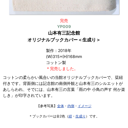
完売
YP009
山本有三記念館
オリジナルブックカバー＜生成り＞
製作：2018年
(W)315×(H)168mm
コットン製
＊完売しました。
コットンの柔らかい風合いの当館オリジナルブックカバーで、栞紐
付きです。背面側には記念館の南側外観と山本有三のシルエットが
あしらわれ、そでには、山本有三の言葉「雨の中 小鳥の声す 何か楽
しき」が印字されています。
【参考写真】
全体
・
内側
・
イメージ
＊ブックカバーは全2色（
紺
・
生成り
）です。