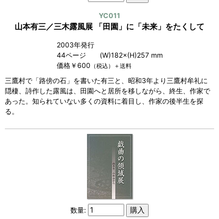
YC011
山本有三／三木露風展 「田園」に「未来」をたくして
2003年発行
44ページ (W)182×(H)257 mm
価格￥600
（税込）＋送料
三鷹村で「路傍の石」を書いた有三と、昭和3年より三鷹村牟礼に
隠棲、詩作した露風は、田園へと居所を移しながら、終生、作家で
あった。知られていない多くの資料に着目し、作家の後半生を探
る。
数量: