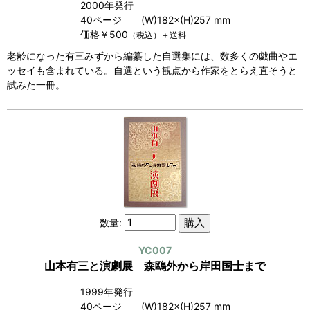
2000年発行
40ページ (W)182×(H)257 mm
価格￥500
（税込）＋送料
老齢になった有三みずから編纂した自選集には、数多くの戯曲やエ
ッセイも含まれている。自選という観点から作家をとらえ直そうと
試みた一冊。
数量:
YC007
山本有三と演劇展 森鴎外から岸田国士まで
1999年発行
40ページ (W)182×(H)257 mm