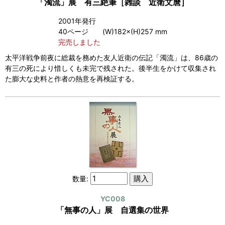
「濁流」展 有三絶筆［雑談 近衛文麿］
2001年発行
40ページ (W)182×(H)257 mm
完売しました
太平洋戦争前夜に総裁を務めた友人近衛の伝記「濁流」は、86歳の
有三の死により惜しくも未完で残された。後半生をかけて収集され
た膨大な史料と作者の熱意を再検証する。
数量:
YC008
「無事の人」展 自選集の世界