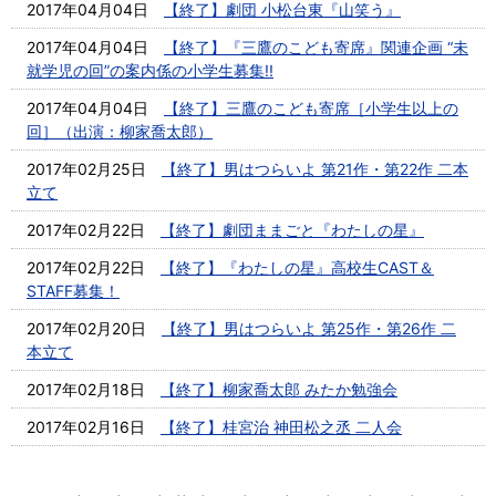
2017年04月04日
【終了】劇団 小松台東『山笑う』
2017年04月04日
【終了】『三鷹のこども寄席』関連企画 “未
就学児の回”の案内係の小学生募集!!
2017年04月04日
【終了】三鷹のこども寄席［小学生以上の
回］（出演：柳家喬太郎）
2017年02月25日
【終了】男はつらいよ 第21作・第22作 二本
立て
2017年02月22日
【終了】劇団ままごと『わたしの星』
2017年02月22日
【終了】『わたしの星』高校生CAST＆
STAFF募集！
2017年02月20日
【終了】男はつらいよ 第25作・第26作 二
本立て
2017年02月18日
【終了】柳家喬太郎 みたか勉強会
2017年02月16日
【終了】桂宮治 神田松之丞 二人会