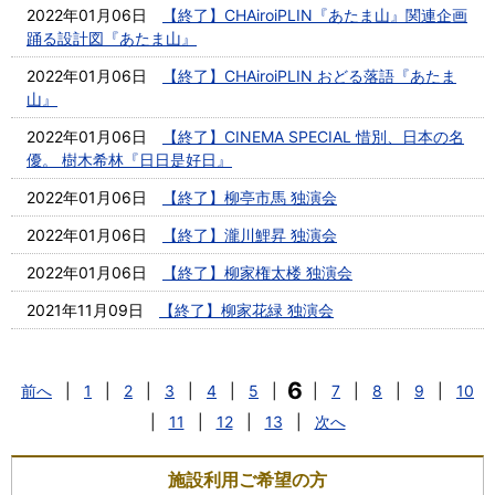
2022年01月06日
【終了】CHAiroiPLIN『あたま山』関連企画
踊る設計図『あたま山』
2022年01月06日
【終了】CHAiroiPLIN おどる落語『あたま
山』
2022年01月06日
【終了】CINEMA SPECIAL 惜別、日本の名
優。 樹木希林『日日是好日』
2022年01月06日
【終了】柳亭市馬 独演会
2022年01月06日
【終了】瀧川鯉昇 独演会
2022年01月06日
【終了】柳家権太楼 独演会
2021年11月09日
【終了】柳家花緑 独演会
6
前へ
|
1
|
2
|
3
|
4
|
5
|
|
7
|
8
|
9
|
10
|
11
|
12
|
13
|
次へ
施設利用ご希望の方