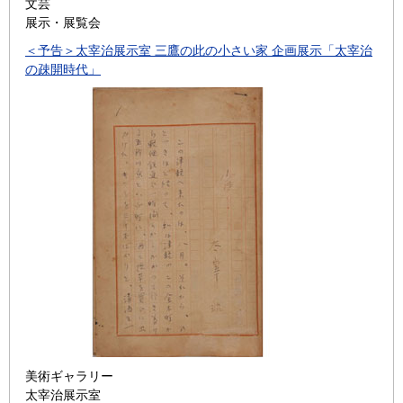
文芸
展示・展覧会
＜予告＞太宰治展示室 三鷹の此の小さい家 企画展示「太宰治
の疎開時代」
美術ギャラリー
太宰治展示室