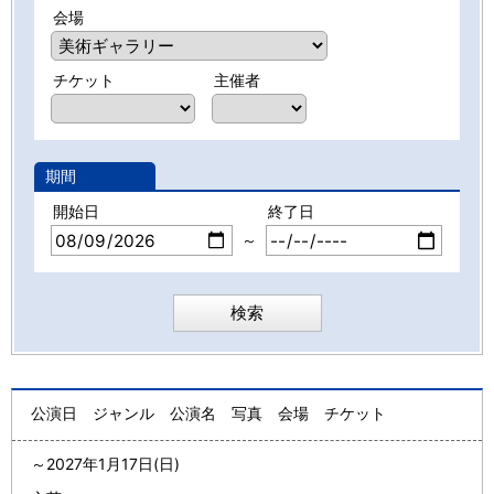
会場
チケット
主催者
期間
開始日
終了日
～
公演日
ジャンル
公演名
写真
会場
チケット
～
2027年1月17日(日)